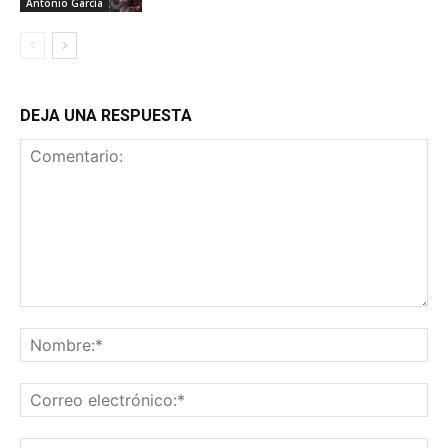
Antonio García
DEJA UNA RESPUESTA
Comentario:
No
Co
ele
Sit