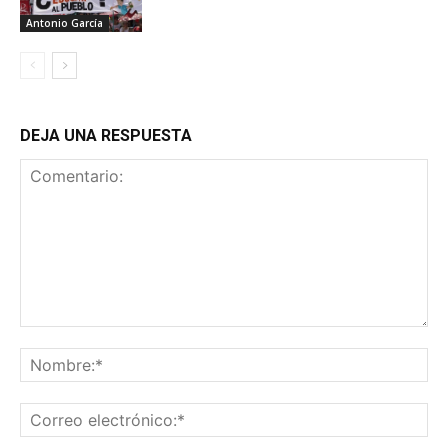
Antonio García
DEJA UNA RESPUESTA
Comentario:
No
Co
ele