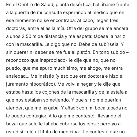
En el Centro de Salud, planta desértica, hallábame frente
a la puerta de mi consulta esperando al médico que en
ese momento no se encontraba. Al cabo, llegan tres
doctoras, entre ellas la mía. Otra del grupo se me encara
a unos 2,50 m de distancia y me espeta: tápese la nariz
con la mascarilla. Le digo que no. Debe de subírsela. Y
sin querer ni deber se me fue el pistón. En tono subido –
reconozco que inapropiado- le dije que no, que no
puedo, que me apuro muchísimo, me ahogo, me entra
ansiedad… Me insistió (y eso que era doctora e hizo el
juramento hipocrático). Me volví a negar y le dije que
estaba hasta los cojones de la mascarilla y de la estafa a
que nos estaban sometiendo. Y que si no me querían
atender, que me largaba. Y añadí: con mi boca tapada no
le puedo contagiar. A lo que me contestó -llevando el
bozal que solo le faltaba cubrirse los ojos-: pero yo a
usted sí –olé el título de medicina-. Le contesté que no