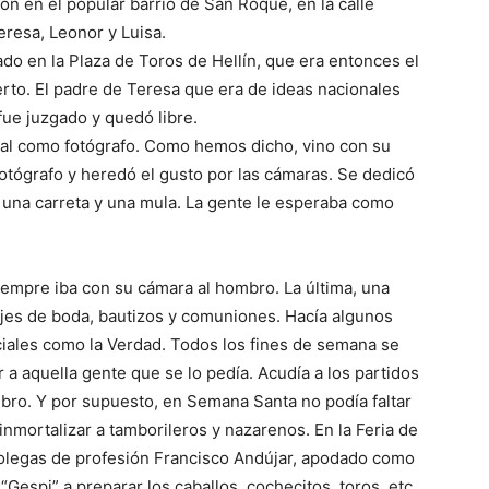
n en el popular barrio de San Roque, en la calle
eresa, Leonor y Luisa.
ado en la Plaza de Toros de Hellín, que era entonces el
rto. El padre de Teresa que era de ideas nacionales
fue juzgado y quedó libre.
l como fotógrafo. Como hemos dicho, vino con su
otógrafo y heredó el gusto por las cámaras. Se dedicó
on una carreta y una mula. La gente le esperaba como
iempre iba con su cámara al hombro. La última, una
rtajes de boda, bautizos y comuniones. Hacía algunos
ciales como la Verdad. Todos los fines de semana se
 a aquella gente que se lo pedía. Acudía a los partidos
mbro. Y por supuesto, en Semana Santa no podía faltar
 inmortalizar a tamborileros y nazarenos. En la Feria de
 colegas de profesión Francisco Andújar, apodado como
Gespi” a preparar los caballos, cochecitos, toros, etc.