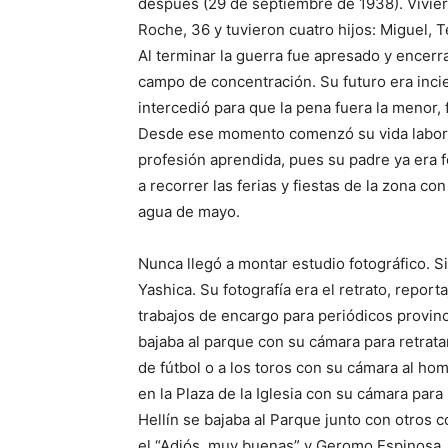
después (29 de septiembre de 1938). Viviero
Roche, 36 y tuvieron cuatro hijos: Miguel, T
Al terminar la guerra fue apresado y encerr
campo de concentración. Su futuro era incie
intercedió para que la pena fuera la menor, 
Desde ese momento comenzó su vida labora
profesión aprendida, pues su padre ya era f
a recorrer las ferias y fiestas de la zona c
agua de mayo.
Nunca llegó a montar estudio fotográfico. S
Yashica. Su fotografía era el retrato, repo
trabajos de encargo para periódicos provin
bajaba al parque con su cámara para retratar
de fútbol o a los toros con su cámara al ho
en la Plaza de la Iglesia con su cámara para
Hellín se bajaba al Parque junto con otros
el “Adiós, muy buenas” y Geromo Espinosa, “