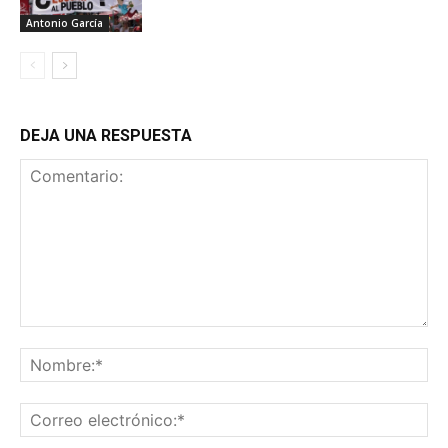
Antonio García
DEJA UNA RESPUESTA
Comentario:
No
Co
ele