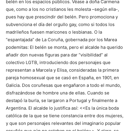
belén en los espacios públicos. Véase a doña Carmena
que, como a los no cristianos les molesta –según ella-,
pues hay que prescindir del belén. Pero promociona y
subvenciona el día del orgullo gay, como si todos los
madrileños fuesen maricones o lesbianas. O la
“espantajada” de La Coruña, gobernada por los Marea
podemitas: El belén se monta, pero el alcalde ha querido
añadir don nuevas figuras para dar “visibilidad” al
colectivo LGTB, introduciendo dos personajes que
representan a Marcela y Elisa, consideradas la primera
pareja homosexual que se casó en España, en 1901, en
Galicia. Dos coruñesas que engañaron a todo el mundo,
disfrazándose de hombre una de ellas. Cuando se
destapó la burla, se largaron a Portugal y finalmente a
Argentina. El alcalde lo justifica así: <<Es la única boda
católica de la que se tiene constancia entre dos mujeres,
y que son personajes relevantes del imaginario popular
coruñés que aún no estaban en el belén>>. Y claro, se