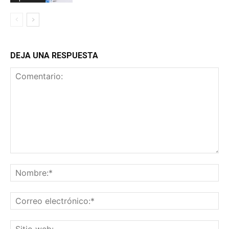
DEJA UNA RESPUESTA
Comentario:
No
Co
ele
Sit