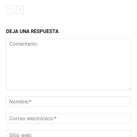
DEJA UNA RESPUESTA
Comentario:
No
Co
ele
Sit